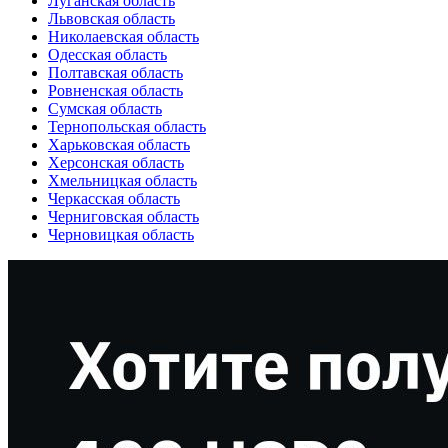
Луганская область
Львовская область
Николаевская область
Одесская область
Полтавская область
Ровненская область
Сумская область
Тернопольская область
Харьковская область
Херсонская область
Хмельницкая область
Черкасская область
Черниговская область
Черновицкая область