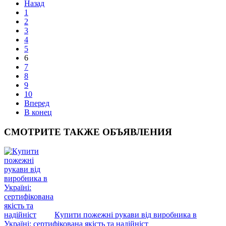
Назад
1
2
3
4
5
6
7
8
9
10
Вперед
В конец
СМОТРИТЕ
ТАКЖЕ ОБЪЯВЛЕНИЯ
Кyпити пожежні рукави вiд виробника в
Україні: сертифікована якість та надійніст