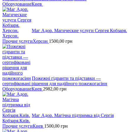
Оборудование
Киев
Маг Адор. Магические услуги Сергея Кобзаря.
Херсон.
Прочие услуги
Херсон
1500,00
грн
Пожежні гідранти тa підставки —
сертифіковані рішення для надійного пожежогасінн
Оборудование
Киев
2982,00
грн
Маг Адор. Магічна підтримка від Сергія
Кобзаря.Київ.
Прочие услуги
Киев
1500,00
грн