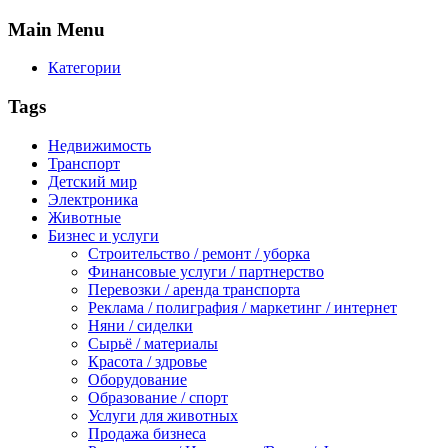
Main
Menu
Категории
Tags
Недвижимость
Транспорт
Детский мир
Электроника
Животные
Бизнес и услуги
Строительство / ремонт / уборка
Финансовые услуги / партнерство
Перевозки / аренда транспорта
Реклама / полиграфия / маркетинг / интернет
Няни / сиделки
Сырьё / материалы
Красота / здровье
Оборудование
Образование / спорт
Услуги для животных
Продажа бизнеса