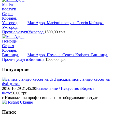
Маг Адор. Магічні послуги Сергія Кобзаря.
Ужгород.
Прочие услуги
Ужгород
1500,00
грн
Маг Адор. Помощь Сергея Кобзаря. Винница.
Прочие услуги
Винница
1500,00
грн
Популярное
запись с видео кассет на
dvd диски
2016-10-29 21:45:30
Развлечение / Искусство /Видео /
Фото
50,00
грн
г Николаев на профессиональном оборудовании студи ...
Поиск