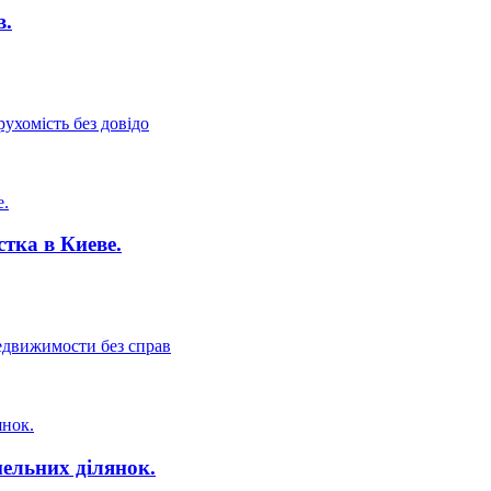
в.
ухомість без довідо
тка в Киеве.
едвижимости без справ
мельних ділянок.