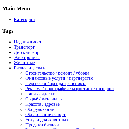
Main
Menu
Категории
Tags
Недвижимость
Транспорт
Детский мир
Электроника
Животные
Бизнес и услуги
Строительство / ремонт / уборка
Финансовые услуги / партнерство
Перевозки / аренда транспорта
Реклама / полиграфия / маркетинг / интернет
Няни / сиделки
Сырьё / материалы
Красота / здровье
Оборудование
Образование / спорт
Услуги для животных
Продажа бизнеса