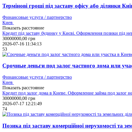
Термінові гроші під заставу офісу або ділянки Киї
Финансовые услуги / партнерство
Киев
Показать расстояние
Кредит під заставу будинку у Києві. Оформлення позики під нер
30000000,00
грн
2026-07-16 11:34:13
53
Срочные деньги под залог частного дома или учас
Финансовые услуги / партнерство
Киев
Показать расстояние
Кредит под залог дома в Киеве. Оформление займа под залог н
30000000,00
грн
2026-07-17 12:21:49
74
Позика під заставу комерційної нерухомості та зе