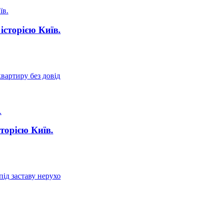
історією Київ.
квартиру без довід
торією Київ.
під заставу нерухо