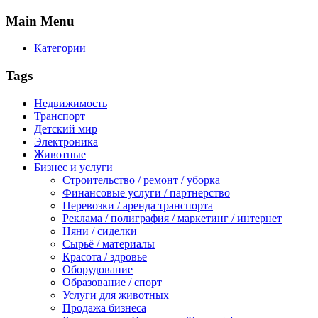
Main
Menu
Категории
Tags
Недвижимость
Транспорт
Детский мир
Электроника
Животные
Бизнес и услуги
Строительство / ремонт / уборка
Финансовые услуги / партнерство
Перевозки / аренда транспорта
Реклама / полиграфия / маркетинг / интернет
Няни / сиделки
Сырьё / материалы
Красота / здровье
Оборудование
Образование / спорт
Услуги для животных
Продажа бизнеса