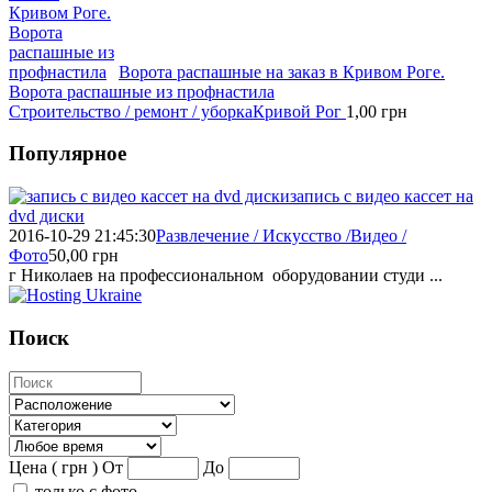
Ворота распашные на заказ в Кривом Роге.
Ворота распашные из профнастила
Строительство / ремонт / уборка
Кривой Рог
1,00
грн
Популярное
запись с видео кассет на
dvd диски
2016-10-29 21:45:30
Развлечение / Искусство /Видео /
Фото
50,00
грн
г Николаев на профессиональном оборудовании студи ...
Поиск
Цена ( грн )
От
До
только с фото