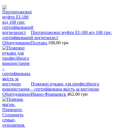
Протипожежні муфти EI-180 вiд 168 гpн:
сертифікований вогнезахист
Оборудование
Полтава
168,00
грн
Пожежні рукави для професійного
викоpистання – сертифікована якість за вигідною
Оборудование
Ивано-Франковск
462,00
грн