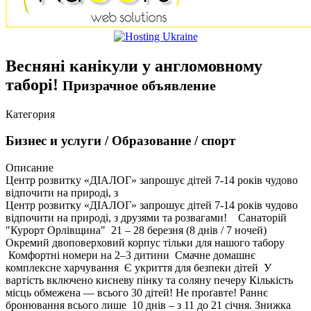
Весняні канікули у англомовному
таборі!
Призрачное объявление
Категория
Бизнес и услуги / Образование / спорт
Описание
Центр розвитку «ДІАЛОГ» запрошує дітей 7-14 років чудово
відпочити на природі, з
Центр розвитку «ДІАЛОГ» запрошує дітей 7-14 років чудово
відпочити на природі, з друзями та розвагами! Санаторій
"Курорт Орлівщина" 21 – 28 березня (8 днів / 7 ночей)
Окремий двоповерховий корпус тільки для нашого табору
Комфортні номери на 2–3 дитини Смачне домашнє
комплексне харчування Є укриття для безпеки дітей У
вартість включено кисневу пінку та соляну печеру Кількість
місць обмежена — всього 30 дітей! Не проґавте! Раннє
бронювання всього лише 10 днів – з 11 до 21 січня. Знижка