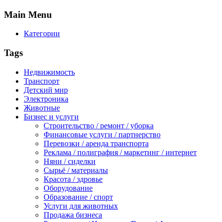
Main
Menu
Категории
Tags
Недвижимость
Транспорт
Детский мир
Электроника
Животные
Бизнес и услуги
Строительство / ремонт / уборка
Финансовые услуги / партнерство
Перевозки / аренда транспорта
Реклама / полиграфия / маркетинг / интернет
Няни / сиделки
Сырьё / материалы
Красота / здровье
Оборудование
Образование / спорт
Услуги для животных
Продажа бизнеса