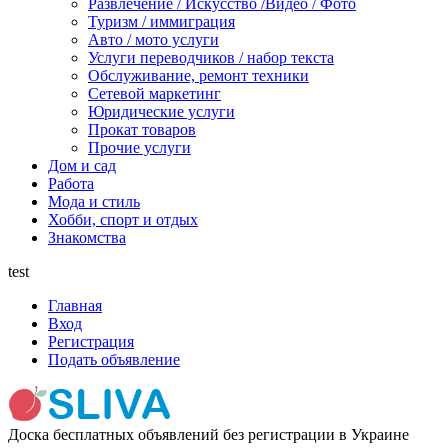
Развлечение / Искусство /Видео / Фото
Туризм / иммиграция
Авто / мото услуги
Услуги переводчиков / набор текста
Обслуживание, ремонт техники
Сетевой маркетинг
Юридические услуги
Прокат товаров
Прочие услуги
Дом и сад
Работа
Мода и стиль
Хобби, спорт и отдых
Знакомства
test
Главная
Вход
Регистрация
Подать объявление
Доска бесплатных объявлений без регистрации в Украине