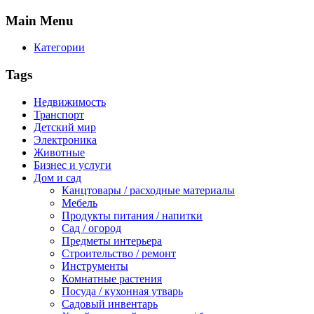
Main
Menu
Категории
Tags
Недвижимость
Транспорт
Детский мир
Электроника
Животные
Бизнес и услуги
Дом и сад
Канцтовары / расходные материалы
Мебель
Продукты питания / напитки
Сад / огород
Предметы интерьера
Строительство / ремонт
Инструменты
Комнатные растения
Посуда / кухонная утварь
Садовый инвентарь