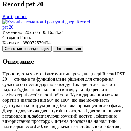
Record pst 20
В избранное
Изменено:
2026-05-06 16:34:24
Создано
Гость
Контакт
+380972579494
Связаться с владельцем
Пожаловаться
Описание
Пропонуються кутові автоматичні розсувні двері Record PST
20 — стильне та функціональне рішення для створення
сучасного і нестандартного входу. Такі двері дозволяють
надати будівлі оригінального вигляду та підкреслити
архітектурні особливості об’єкта. Кут відкривання можна
обрати в діапазоні від 90° до 180°, що дає можливість
адаптувати конструкцію під будь-яке приміщення або фасад.
Двері підходять як для внутрішнього, так і для зовнішнього
встановлення, забезпечуючи зручний доступ і ефективне
використання простору. Система побудована на надійній
платформі record 20, яка відзначається стабільною роботою,