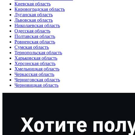
Киевская область
Кировоградская область
Луганская область
Львовская область
Николаевская область
Одесская область
Полтавская область
Ровненская область
Сумская область
Тернопольская область
Харьковская область
Херсонская область
Хмельницкая область
Черкасская область
Черниговская область
Черновицкая область