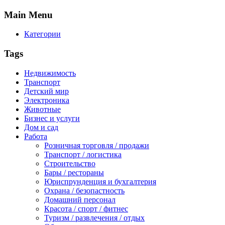
Main
Menu
Категории
Tags
Недвижимость
Транспорт
Детский мир
Электроника
Животные
Бизнес и услуги
Дом и сад
Работа
Розничная торговля / продажи
Транспорт / логистика
Строительство
Бары / рестораны
Юриспрунденция и бухгалтерия
Охрана / безопастность
Домашний персонал
Красота / спорт / фитнес
Туризм / развлечения / отдых