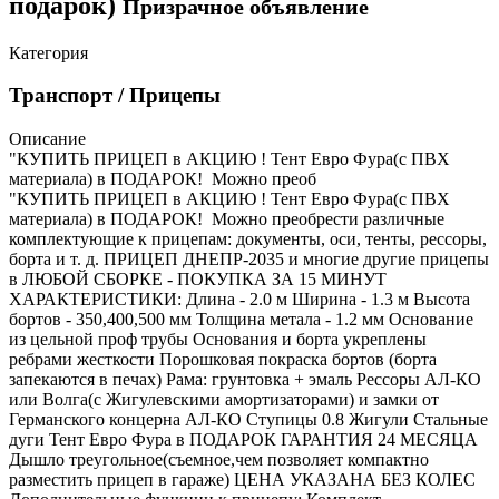
подарок)
Призрачное объявление
Категория
Транспорт / Прицепы
Описание
"КУПИТЬ ПРИЦЕП в АКЦИЮ ! Тент Евро Фура(с ПВХ
материала) в ПОДАРОК! Можно преоб
"КУПИТЬ ПРИЦЕП в АКЦИЮ ! Тент Евро Фура(с ПВХ
материала) в ПОДАРОК! Можно преобрести различные
комплектующие к прицепам: документы, оси, тенты, рессоры,
борта и т. д. ПРИЦЕП ДНЕПР-2035 и многие другие прицепы
в ЛЮБОЙ СБОРКЕ - ПОКУПКА ЗА 15 МИНУТ
ХАРАКТЕРИСТИКИ: Длина - 2.0 м Ширина - 1.3 м Высота
бортов - 350,400,500 мм Толщина метала - 1.2 мм Основание
из цельной проф трубы Основания и борта укреплены
ребрами жесткости Порошковая покраска бортов (борта
запекаются в печах) Рама: грунтовка + эмаль Рессоры АЛ-КО
или Волга(с Жигулевскими амортизаторами) и замки от
Германского концерна АЛ-КО Ступицы 0.8 Жигули Стальные
дуги Тент Евро Фура в ПОДАРОК ГАРАНТИЯ 24 МЕСЯЦА
Дышло треугольное(съемное,чем позволяет компактно
разместить прицеп в гараже) ЦЕНА УКАЗАНА БЕЗ КОЛЕС