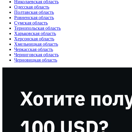
Николаевская область
Одесская область
Полтавская область
Ровненская область
Сумская область
Тернопольская область
Харьковская область
Херсонская область
Хмельницкая область
Черкасская область
Черниговская область
Черновицкая область