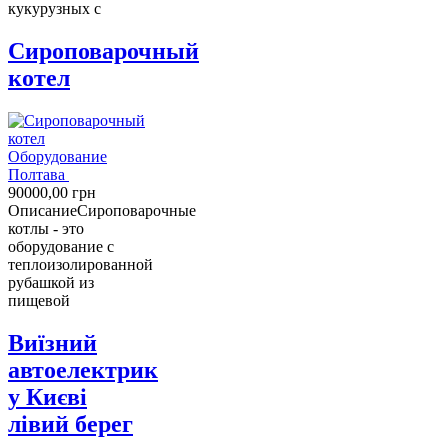
кукурузных с
Сироповарочный
котел
Оборудование
Полтава
90000,00
грн
Описание
Сироповарочные
котлы - это
оборудование с
теплоизолированной
рубашкой из
пищевой
Виїзний
автоелектрик
у Києві
лівий берег