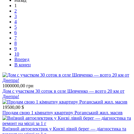
Назад
1
2
3
4
5
6
7
8
9
10
Вперед
В конец
1000000,00
грн
Дом с участком 30 соток в селе Шевченко — всего 20 км от
Днепра!
19500,00
$
Продам свою 1 кімнатну квартиру Роганський жил. масив
Виїзний автоелектрик у Києві лівий берег — діагностика та