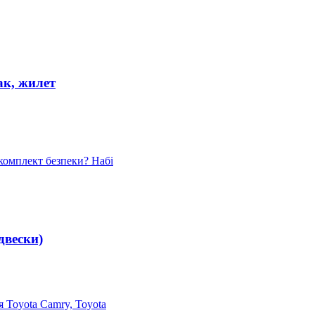
aк, жилет
комплект безпеки? Набі
двески)
 Toyota Camry, Toyota