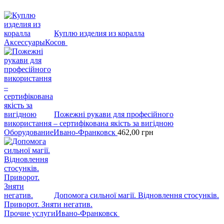
Куплю изделия из коралла
Аксессуары
Косов
Пожежні рукави для професійного
викоpистання – сертифікована якість за вигідною
Оборудование
Ивано-Франковск
462,00
грн
Допомога сильної магії. Відновлення стосунків.
Приворот. Зняти негатив.
Прочие услуги
Ивано-Франковск