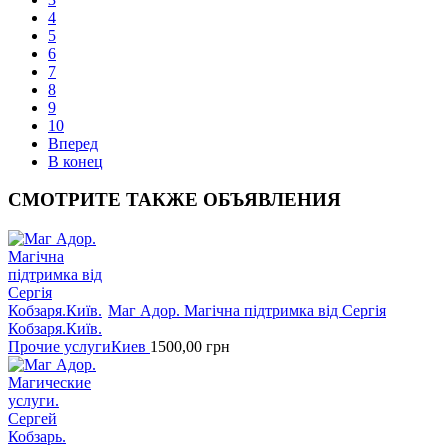
4
5
6
7
8
9
10
Вперед
В конец
СМОТРИТЕ
ТАКЖЕ ОБЪЯВЛЕНИЯ
Маг Адор. Магічна підтримка від Сергія
Кобзаря.Київ.
Прочие услуги
Киев
1500,00
грн