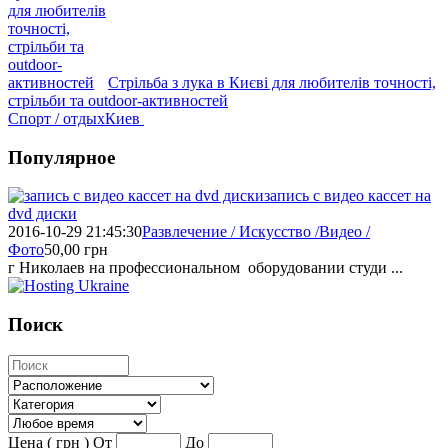
Стрільба з лука в Києві для любителів точності,
стрільби та outdoor-активностей
Спорт / отдых
Киев
Популярное
запись с видео кассет на
dvd диски
2016-10-29 21:45:30
Развлечение / Искусство /Видео /
Фото
50,00
грн
г Николаев на профессиональном оборудовании студи ...
Поиск
Цена ( грн )
От
До