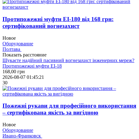
Протипожежні муфти EI-180 вiд 168 гpн:
сертифікований вогнезахист
Новое
Оборудование
Полтава
Показать расстояние
Шукаєте надійний пасивний вогнезахист інженерних мереж?
Протипожежні муфти EI-18
168,00
грн
2026-08-07 01:45:21
30
Пожежні рукави для професійного викоpистання
– сертифікована якість за вигідною
Новое
Оборудование
Ивано-Франковск