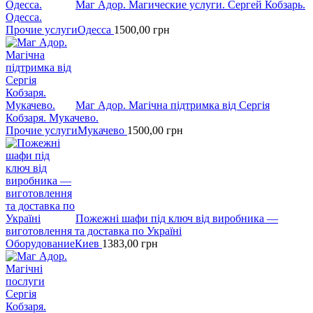
Маг Адор. Магические услуги. Сергей Кобзарь.
Одесса.
Прочие услуги
Одесса
1500,00
грн
Маг Адор. Магічна підтримка від Сергія
Кобзаря. Мукачево.
Прочие услуги
Мукачево
1500,00
грн
Пожежні шафи пiд ключ вiд виробника —
виготовлення та доставка по Україні
Оборудование
Киев
1383,00
грн