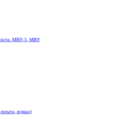
мпоста. МВУ-5, МВУ
опата, відвал)