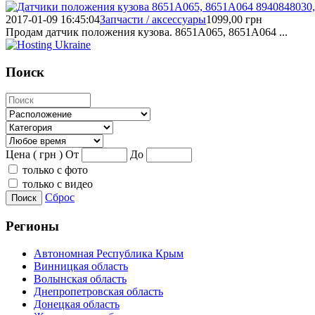
2017-01-09 16:45:04
Запчасти / аксессуары
1099,00
грн
Продам датчик положения кузова. 8651A065, 8651A064 ...
Поиск
Цена ( грн )
От
До
только с фото
только с видео
Сброс
Поиск
Регионы
Автономная Республика Крым
Винницкая область
Волынская область
Днепропетровская область
Донецкая область