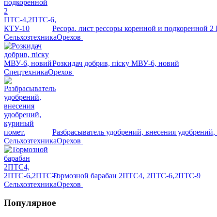
Ресора. лист рессоры коренной и подкоренной 
Сельхозтехника
Орехов
Розкидач добрив, піску МВУ-6, новий
Спецтехника
Орехов
Разбрасыватель удобрений, внесения удобрений,
Сельхозтехника
Орехов
Тормозной барабан 2ПТС4, 2ПТС-6,2ПТС-9
Сельхозтехника
Орехов
Популярное