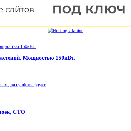
растений. Мощностью 150кВт.
вах для сушіння фрукт
омоек, СТО