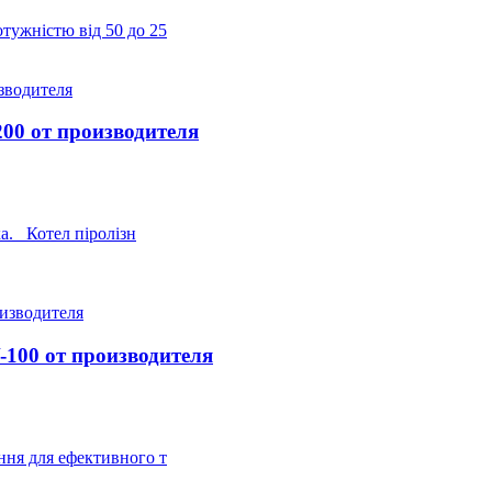
тужністю від 50 до 25
00 от производителя
а. Котел піролізн
100 от производителя
ння для ефективного т