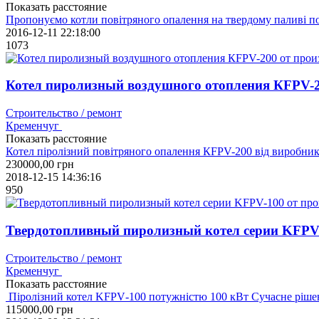
Показать расстояние
Пропонуємо котли повітряного опалення на твердому паливі по
2016-12-11 22:18:00
1073
Котел пиролизный воздушного отопления КFPV-2
Строительство / ремонт
Кременчуг
Показать расстояние
Котел піролізний повітряного опалення КFPV-200 від виробник
230000,00
грн
2018-12-15 14:36:16
950
Твердотопливный пиролизный котел серии KFPV-
Строительство / ремонт
Кременчуг
Показать расстояние
Піролізний котел KFPV‑100 потужністю 100 кВт Сучасне ріше
115000,00
грн