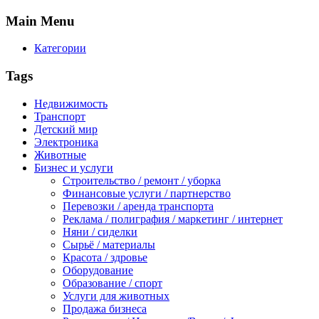
Main
Menu
Категории
Tags
Недвижимость
Транспорт
Детский мир
Электроника
Животные
Бизнес и услуги
Строительство / ремонт / уборка
Финансовые услуги / партнерство
Перевозки / аренда транспорта
Реклама / полиграфия / маркетинг / интернет
Няни / сиделки
Сырьё / материалы
Красота / здровье
Оборудование
Образование / спорт
Услуги для животных
Продажа бизнеса