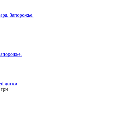
аря. Запорожье.
Запорожье.
vd диски
грн