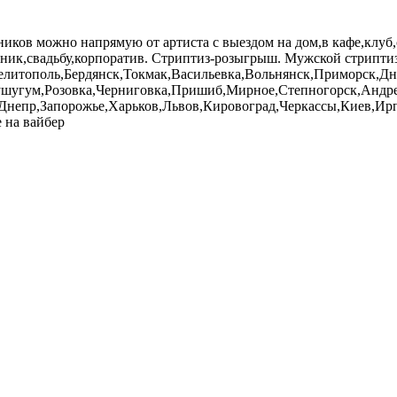
ников можно напрямую от артиста с выездом на дом,в кафе,клуб,
ник,свадьбу,корпоратив. Стриптиз-розыгрыш. Мужской стриптиз
Мелитополь,Бердянск,Токмак,Васильевка,Вольнянск,Приморск,Д
шугум,Розовка,Черниговка,Пришиб,Мирное,Степногорск,Андрее
Днепр,Запорожье,Харьков,Львов,Кировоград,Черкассы,Киев,Ир
 на вайбер