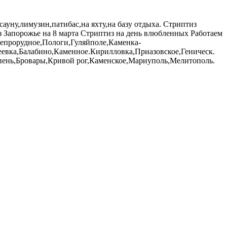
сауну,лимузин,патибас,на яхту,на базу отдыха. Стриптиз
 Запорожье на 8 марта Стриптиз на день влюбленных Работаем
непрорудное,Пологи,Гуляйполе,Каменка-
вка,Балабино,Каменное.Кирилловка,Приазовское,Геническ.
пень,Бровары,Кривой рог,Каменское,Мариуполь,Мелитополь.