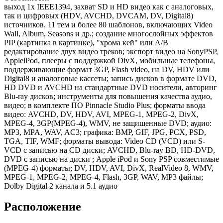
выход 1x IEEE1394, захват SD и HD видео как c аналоговых,
так и цифровых (HDV, AVCHD, DVCAM, DV, Digital8)
источников, 11 тем и более 80 шаблонов, включающих Video
Wall, Album, Seasons и др.; создание многослойных эффектов
PIP (картинка в картинке), "хрома кей" или A/B
редактирование двух видео треков; экспорт видео на SonyPSP,
AppleiPod, плееры с поддержкой DivX, мобильные телефоны,
поддерживающие формат 3GP, Flash video, на DV, HDV или
Digital8 и аналоговые кассеты; запись дисков в формате DVD,
HD DVD и AVCHD на стандартные DVD носители, авторинг
Blu-ray дисков; инструменты для повышения качества аудио,
видео; в комплекте ПО Pinnacle Studio Plus; форматы ввода
видео: AVCHD, DV, HDV, AVI, MPEG-1, MPEG-2, DivX,
MPEG-4, 3GP(MPEG-4), WMV, не защищенные DVD; аудио:
MP3, MPA, WAV, AC3; графика: BMP, GIF, JPG, PCX, PSD,
TGA, TIF, WMF; форматы вывода: Video CD (VCD) или S-
VCD с записью на CD диски; AVCHD, Blu-ray BD, HD-DVD,
DVD с записью на диски ; Apple iPod и Sony PSP совместимые
(MPEG-4) форматы; DV, HDV, AVI, DivX, RealVideo 8, WMV,
MPEG-1, MPEG-2, MPEG-4, Flash, 3GP, WAV, MP3 файлы;
Dolby Digital 2 канала и 5.1 аудио
Расположение