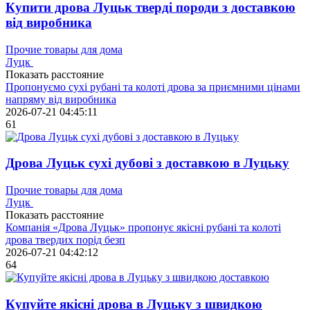
Купити дрова Луцьк тверді породи з доставкою
від виробника
Прочие товары для дома
Луцк
Показать расстояние
Пропонуємо сухі рубані та колоті дрова за приємними цінами
напряму від виробника
2026-07-21 04:45:11
61
Дрова Луцьк сухі дубові з доставкою в Луцьку
Прочие товары для дома
Луцк
Показать расстояние
Компанія «Дрова Луцьк» пропонує якісні рубані та колоті
дрова твердих порід безп
2026-07-21 04:42:12
64
Купуйте якісні дрова в Луцьку з швидкою