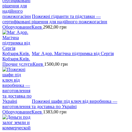
Пожежні гідранти тa підставки —
сертифіковані рішення для надійного пожежогасінн
Оборудование
Киев
2982,00
грн
Маг Адор. Магічна підтримка від Сергія
Кобзаря.Київ.
Прочие услуги
Киев
1500,00
грн
Пожежні шафи пiд ключ вiд виробника —
виготовлення та доставка по Україні
Оборудование
Киев
1383,00
грн