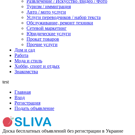
Развлечение / Искусство /Видео / Фото
Туризм / иммиграция
Авто / мото услуги
Услуги переводчиков / набор текста
Обслуживание, ремонт техники
Сетевой маркетинг
Юридические услуги
Прокат товаров
Прочие услуги
Дом и сад
Работа
Мода и стиль
Хобби, спорт и отдых
Знакомства
test
Главная
Вход
Регистрация
Подать объявление
Доска бесплатных объявлений без регистрации в Украине