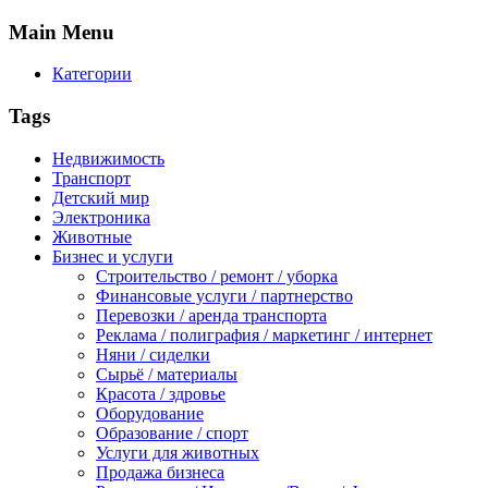
Main
Menu
Категории
Tags
Недвижимость
Транспорт
Детский мир
Электроника
Животные
Бизнес и услуги
Строительство / ремонт / уборка
Финансовые услуги / партнерство
Перевозки / аренда транспорта
Реклама / полиграфия / маркетинг / интернет
Няни / сиделки
Сырьё / материалы
Красота / здровье
Оборудование
Образование / спорт
Услуги для животных
Продажа бизнеса