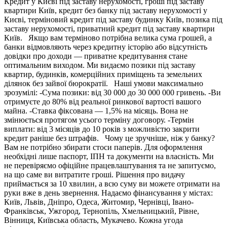
Кредит у Києві під заставу нерухомості, гроші під заставу
квартири Київ, кредит без банку під заставу нерухомості у
Києві, терміновий кредит під заставу будинку Київ, позика під
заставу нерухомості, приватний кредит під заставу квартири
Київ. Якщо вам терміново потрібна велика сума грошей, а
банки відмовляють через кредитну історію або відсутність
довідки про доходи — приватне кредитування стане
оптимальним виходом. Ми видаємо позики під заставу
квартир, будинків, комерційних приміщень та земельних
ділянок без зайвої бюрократії. Наші умови максимально
зрозумілі: -Сума позики: від 30 000 до 30 000 000 гривень. -Ви
отримуєте до 80% від реальної ринкової вартості вашого
майна. -Ставка фіксована — 1,5% на місяць. Вона не
змінюється протягом усього терміну договору. -Термін
виплати: від 3 місяців до 10 років з можливістю закрити
кредит раніше без штрафів. Чому це зручніше, ніж у банку?
Вам не потрібно збирати стоси паперів. Для оформлення
необхідні лише паспорт, ІПН та документи на власність. Ми
не перевіряємо офіційне працевлаштування та не запитуємо,
на що саме ви витратите гроші. Рішення про видачу
приймається за 10 хвилин, а всю суму ви можете отримати на
руки вже в день звернення. Надаємо фінансування у містах:
Київ, Львів, Дніпро, Одеса, Житомир, Чернівці, Івано-
Франківськ, Ужгород, Тернопіль, Хмельницький, Рівне,
Вінниця, Київська область, Мукачево. Кожна угода