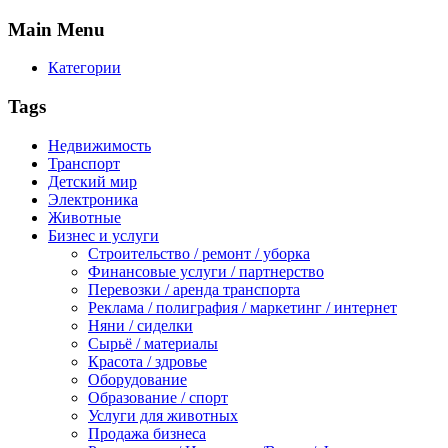
Main
Menu
Категории
Tags
Недвижимость
Транспорт
Детский мир
Электроника
Животные
Бизнес и услуги
Строительство / ремонт / уборка
Финансовые услуги / партнерство
Перевозки / аренда транспорта
Реклама / полиграфия / маркетинг / интернет
Няни / сиделки
Сырьё / материалы
Красота / здровье
Оборудование
Образование / спорт
Услуги для животных
Продажа бизнеса