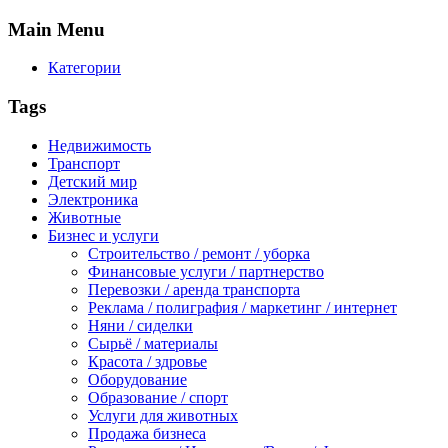
Main
Menu
Категории
Tags
Недвижимость
Транспорт
Детский мир
Электроника
Животные
Бизнес и услуги
Строительство / ремонт / уборка
Финансовые услуги / партнерство
Перевозки / аренда транспорта
Реклама / полиграфия / маркетинг / интернет
Няни / сиделки
Сырьё / материалы
Красота / здровье
Оборудование
Образование / спорт
Услуги для животных
Продажа бизнеса