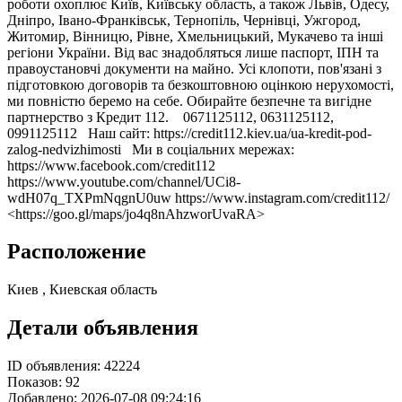
роботи охоплює Київ, Київську область, а також Львів, Одесу,
Дніпро, Івано-Франківськ, Тернопіль, Чернівці, Ужгород,
Житомир, Вінницю, Рівне, Хмельницький, Мукачево та інші
регіони України. Від вас знадобляться лише паспорт, ІПН та
правоустановчі документи на майно. Усі клопоти, пов'язані з
підготовкою договорів та безкоштовною оцінкою нерухомості,
ми повністю беремо на себе. Обирайте безпечне та вигідне
партнерство з Кредит 112. 0671125112, 0631125112,
0991125112 Наш сайт: https://credit112.kiev.ua/ua-kredit-pod-
zalog-nedvizhimosti Ми в соціальних мережах:
https://www.facebook.com/credit112
https://www.youtube.com/channel/UCi8-
wdH07q_TXPmNqgnU0uw https://www.instagram.com/credit112/
<https://goo.gl/maps/jo4q8nAhzworUvaRA>
Расположение
Киев , Киевская область
Детали объявления
ID объявления:
42224
Показов:
92
Добавлено:
2026-07-08 09:24:16