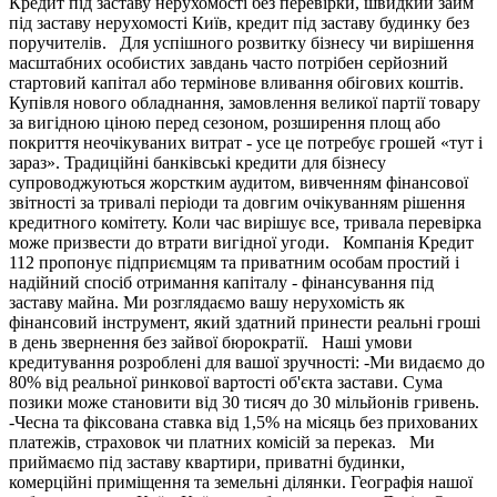
Кредит під заставу нерухомості без перевірки, швидкий займ
під заставу нерухомості Київ, кредит під заставу будинку без
поручителів. Для успішного розвитку бізнесу чи вирішення
масштабних особистих завдань часто потрібен серйозний
стартовий капітал або термінове вливання обігових коштів.
Купівля нового обладнання, замовлення великої партії товару
за вигідною ціною перед сезоном, розширення площ або
покриття неочікуваних витрат - усе це потребує грошей «тут і
зараз». Традиційні банківські кредити для бізнесу
супроводжуються жорстким аудитом, вивченням фінансової
звітності за тривалі періоди та довгим очікуванням рішення
кредитного комітету. Коли час вирішує все, тривала перевірка
може призвести до втрати вигідної угоди. Компанія Кредит
112 пропонує підприємцям та приватним особам простий і
надійний спосіб отримання капіталу - фінансування під
заставу майна. Ми розглядаємо вашу нерухомість як
фінансовий інструмент, який здатний принести реальні гроші
в день звернення без зайвої бюрократії. Наші умови
кредитування розроблені для вашої зручності: -Ми видаємо до
80% від реальної ринкової вартості об'єкта застави. Сума
позики може становити від 30 тисяч до 30 мільйонів гривень.
-Чесна та фіксована ставка від 1,5% на місяць без прихованих
платежів, страховок чи платних комісій за переказ. Ми
приймаємо під заставу квартири, приватні будинки,
комерційні приміщення та земельні ділянки. Географія нашої