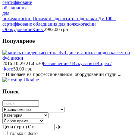
Пожежні гідранти тa підставки Ду 100 –
сертифіковане обладнання для пожежогасінн
Оборудование
Киев
2982,00
грн
Популярное
запись с видео кассет на
dvd диски
2016-10-29 21:45:30
Развлечение / Искусство /Видео /
Фото
50,00
грн
г Николаев на профессиональном оборудовании студи ...
Поиск
Цена ( грн )
От
До
только с фото