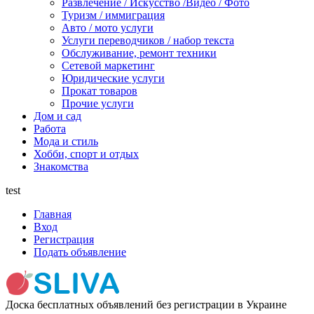
Развлечение / Искусство /Видео / Фото
Туризм / иммиграция
Авто / мото услуги
Услуги переводчиков / набор текста
Обслуживание, ремонт техники
Сетевой маркетинг
Юридические услуги
Прокат товаров
Прочие услуги
Дом и сад
Работа
Мода и стиль
Хобби, спорт и отдых
Знакомства
test
Главная
Вход
Регистрация
Подать объявление
Доска бесплатных объявлений без регистрации в Украине