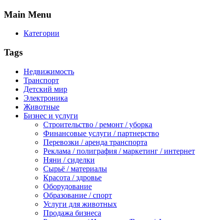
Main
Menu
Категории
Tags
Недвижимость
Транспорт
Детский мир
Электроника
Животные
Бизнес и услуги
Строительство / ремонт / уборка
Финансовые услуги / партнерство
Перевозки / аренда транспорта
Реклама / полиграфия / маркетинг / интернет
Няни / сиделки
Сырьё / материалы
Красота / здровье
Оборудование
Образование / спорт
Услуги для животных
Продажа бизнеса