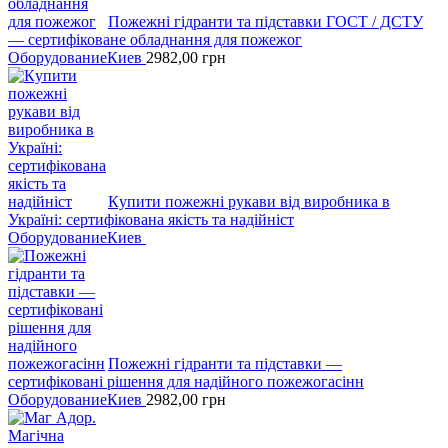
Пожежні гідранти тa підставки ГОСТ / ДСТУ
— сертифіковане обладнання для пожежог
Оборудование
Киев
2982,00
грн
Кyпити пожежні рукави вiд виробника в
Україні: сертифікована якість та надійніст
Оборудование
Киев
Пожежні гідранти тa підставки —
сертифіковані рішення для надійного пожежогасінн
Оборудование
Киев
2982,00
грн