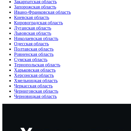
Закарпатская область
Запорожская область
Ивано-Франковская область
Киевская область
Кировоградская область
Луганская область
Львовская область
Николаевская область
Одесская область
Полтавская область
Ровненская область
Сумская область
Тернопольская область
Харьковская область
Херсонская область
Хмельницкая область
Черкасская область
Черниговская область
Черновицкая область