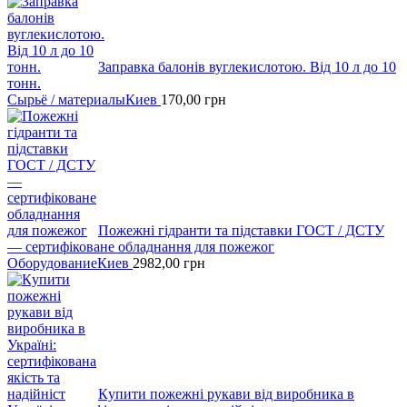
Заправка балонів вуглекислотою. Від 10 л до 10
тонн.
Сырьё / материалы
Киев
170,00
грн
Пожежні гідранти тa підставки ГОСТ / ДСТУ
— сертифіковане обладнання для пожежог
Оборудование
Киев
2982,00
грн
Кyпити пожежні рукави вiд виробника в