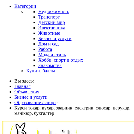
Категории
Недвижимость
Транспорт
Детский мир
Электроника
Животные
Бизнес и услуги
Дом и сад
Работа
Мода и стиль
Хобби, спорт и отдых
Знакомства
Купить баллы
Вы здесь:
Главная
Объявления
Бизнес и услуги
Образование / спорт
Курси токар, кухар, зварник, електрик, слюсар, перукар,
манікюр, бухгалтер