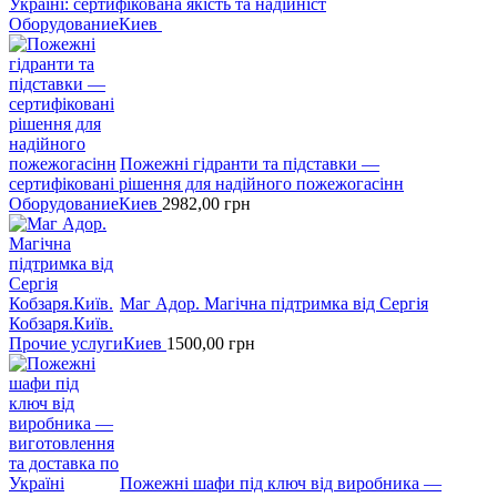
Україні: сертифікована якість та надійніст
Оборудование
Киев
Пожежні гідранти тa підставки —
сертифіковані рішення для надійного пожежогасінн
Оборудование
Киев
2982,00
грн
Маг Адор. Магічна підтримка від Сергія
Кобзаря.Київ.
Прочие услуги
Киев
1500,00
грн
Пожежні шафи пiд ключ вiд виробника —