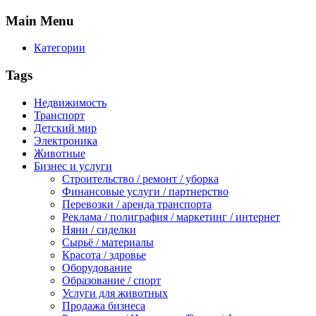
Main
Menu
Категории
Tags
Недвижимость
Транспорт
Детский мир
Электроника
Животные
Бизнес и услуги
Строительство / ремонт / уборка
Финансовые услуги / партнерство
Перевозки / аренда транспорта
Реклама / полиграфия / маркетинг / интернет
Няни / сиделки
Сырьё / материалы
Красота / здровье
Оборудование
Образование / спорт
Услуги для животных
Продажа бизнеса