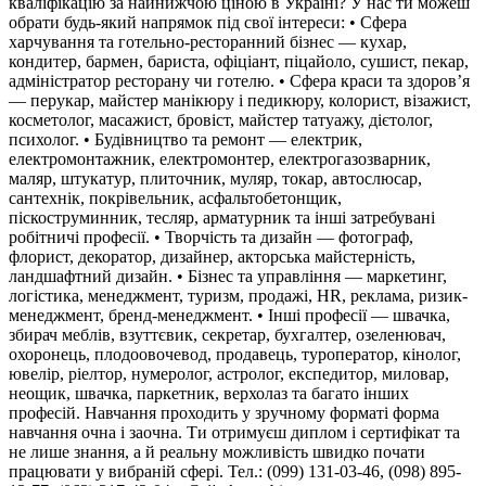
кваліфікацію за найнижчою ціною в Україні? У нас ти можеш
обрати будь-який напрямок під свої інтереси: • Сфера
харчування та готельно-ресторанний бізнес — кухар,
кондитер, бармен, бариста, офіціант, піцайоло, сушист, пекар,
адміністратор ресторану чи готелю. • Сфера краси та здоров’я
— перукар, майстер манікюру і педикюру, колорист, візажист,
косметолог, масажист, бровіст, майстер татуажу, дієтолог,
психолог. • Будівництво та ремонт — електрик,
електромонтажник, електромонтер, електрогазозварник,
маляр, штукатур, плиточник, муляр, токар, автослюсар,
сантехнік, покрівельник, асфальтобетонщик,
піскоструминник, тесляр, арматурник та інші затребувані
робітничі професії. • Творчість та дизайн — фотограф,
флорист, декоратор, дизайнер, акторська майстерність,
ландшафтний дизайн. • Бізнес та управління — маркетинг,
логістика, менеджмент, туризм, продажі, HR, реклама, ризик-
менеджмент, бренд-менеджмент. • Інші професії — швачка,
збирач меблів, взуттєвик, секретар, бухгалтер, озеленювач,
охоронець, плодоовочевод, продавець, туроператор, кінолог,
ювелір, ріелтор, нумеролог, астролог, експедитор, миловар,
неощик, швачка, паркетник, верхолаз та багато інших
професій. Навчання проходить у зручному форматі форма
навчання очна і заочна. Ти отримуєш диплом і сертифікат та
не лише знання, а й реальну можливість швидко почати
працювати у вибраній сфері. Тел.: (099) 131-03-46, (098) 895-