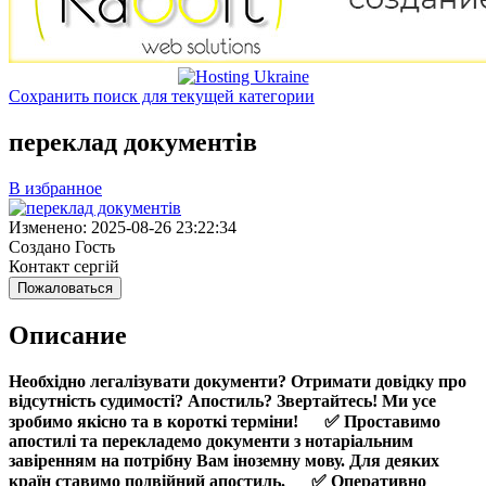
Сохранить поиск для текущей категории
переклад документів
В избранное
Изменено:
2025-08-26 23:22:34
Создано
Гость
Контакт
сергій
Пожаловаться
Описание
Необхідно легалізувати документи?
Отримати довідку про
відсутність судимості? Апостиль? Звертайтесь! Ми усе
зробимо якісно та в короткі терміни!
⠀
✅
Проставимо
апостилі та перекладемо документи з нотаріальним
завіренням на потрібну Вам іноземну мову.
Для деяких
країн ставимо подвійний апостиль.
⠀
✅
Оперативно