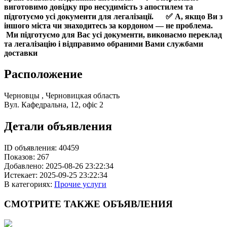
виготовимо довідку про несудимість з апостилем та
підготуємо усі документи для легалізації.
⠀
✅
А, якщо Ви з
іншого міста чи знаходитесь за кордоном — не проблема.
Ми підготуємо для Вас усі документи, виконаємо переклад
та легалізацію і відправимо обраними Вами службами
доставки
Расположение
Черновцы , Черновицкая область
Вул. Кафедральна, 12, офіс 2
Детали объявления
ID объявления:
40459
Показов:
267
Добавлено:
2025-08-26 23:22:34
Истекает:
2025-09-25 23:22:34
В категориях:
Прочие услуги
СМОТРИТЕ
ТАКЖЕ ОБЪЯВЛЕНИЯ