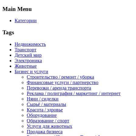
Main
Menu
Категории
Tags
Недвижимость
Транспорт
Детский мир
Электроника
Животные
Бизнес и услуги
Строительство / ремонт / уборка
Финансовые услуги / партнерство
Перевозки / аренда транспорта
Реклама / полиграфия / маркетинг / интернет
Няни / сиделки
Сырьё / материалы
Красота / здровье
Оборудование
Образование / спорт
Услуги для животных
Продажа бизнеса