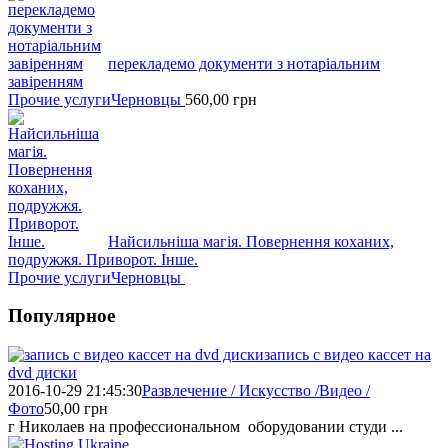
перекладемо документи з нотаріальним
завіренням
Прочие услуги
Черновцы
560,00
грн
Найсильніша магія. Повернення коханих,
подружжя. Приворот. Інше.
Прочие услуги
Черновцы
Популярное
запись с видео кассет на
dvd диски
2016-10-29 21:45:30
Развлечение / Искусство /Видео /
Фото
50,00
грн
г Николаев на профессиональном оборудовании студи ...