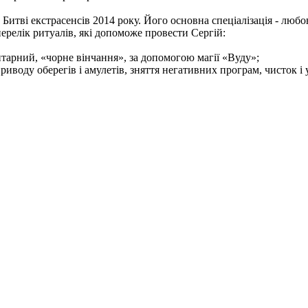
 Битві екстрасенсів 2014 року. Його основна спеціалізація - любо
ерелік ритуалів, які допоможе провести Сергій:
интарний, «чорне вінчання», за допомогою магії «Вуду»;
риводу оберегів і амулетів, зняття негативних програм, чисток і