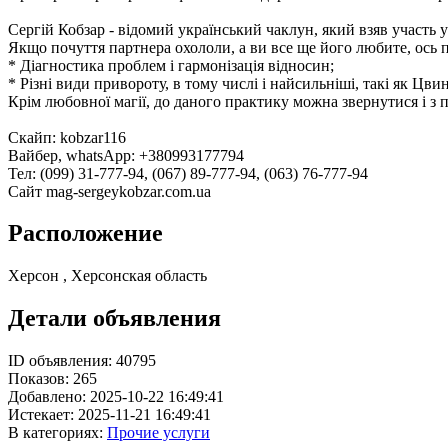
Сергій Кобзар - відомий український чаклун, який взяв участь у
Якщо почуття партнера охололи, а ви все ще його любите, ось п
* Діагностика проблем і гармонізація відносин;
* Різні види привороту, в тому числі і найсильніші, такі як Цв
Крім любовної магії, до даного практику можна звернутися і з п
Скайп: kobzar116
Вайбер, whatsApp: +380993177794
Тел: (099) 31-777-94, (067) 89-777-94, (063) 76-777-94
Сайт mag-sergeykobzar.com.ua
Расположение
Херсон , Херсонская область
Детали объявления
ID объявления:
40795
Показов:
265
Добавлено:
2025-10-22 16:49:41
Истекает:
2025-11-21 16:49:41
В категориях:
Прочие услуги