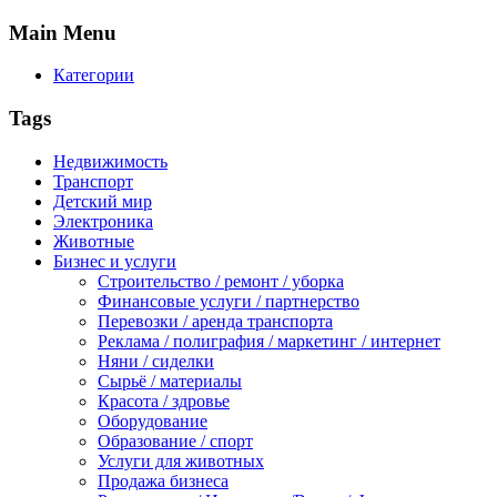
Main
Menu
Категории
Tags
Недвижимость
Транспорт
Детский мир
Электроника
Животные
Бизнес и услуги
Строительство / ремонт / уборка
Финансовые услуги / партнерство
Перевозки / аренда транспорта
Реклама / полиграфия / маркетинг / интернет
Няни / сиделки
Сырьё / материалы
Красота / здровье
Оборудование
Образование / спорт
Услуги для животных
Продажа бизнеса