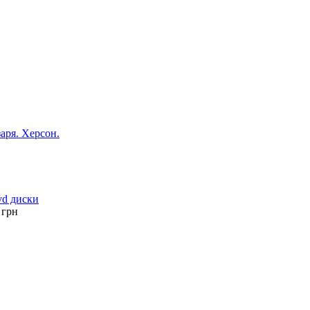
аря. Херсон.
vd диски
грн