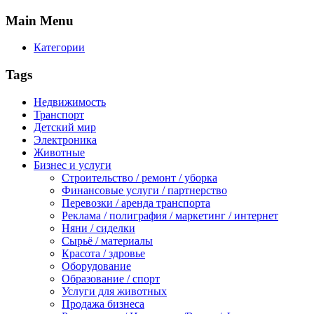
Main
Menu
Категории
Tags
Недвижимость
Транспорт
Детский мир
Электроника
Животные
Бизнес и услуги
Строительство / ремонт / уборка
Финансовые услуги / партнерство
Перевозки / аренда транспорта
Реклама / полиграфия / маркетинг / интернет
Няни / сиделки
Сырьё / материалы
Красота / здровье
Оборудование
Образование / спорт
Услуги для животных
Продажа бизнеса