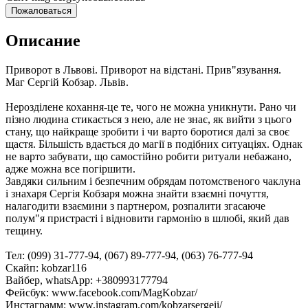
Пожаловаться
Описание
Приворот в Львові. Приворот на відстані. Прив"язування.
Маг Сергій Кобзар. Львів.
Нерозділене кохання-це те, чого не можна уникнути. Рано чи
пізно людина стикається з нею, але не знає, як вийти з цього
стану, що найкраще зробити і чи варто боротися далі за своє
щастя. Більшість вдається до магії в подібних ситуаціях. Однак
не варто забувати, що самостійно робити ритуали небажано,
адже можна все погіршити.
Завдяки сильним і безпечним обрядам потомственого чаклуна
і знахаря Сергія Кобзаря можна знайти взаємні почуття,
налагодити взаємини з партнером, розпалити згасаюче
полум"я пристрасті і відновити гармонію в шлюбі, який дав
тещину.
Тел: (099) 31-777-94, (067) 89-777-94, (063) 76-777-94
Скайп: kobzar116
Вайбер, whatsApp: +380993177794
Фейсбук: www.facebook.com/MagKobzar/
Инстаграмм: www.instagram.com/kobzarsergeii/