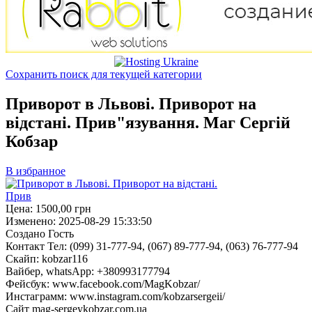
Сохранить поиск для текущей категории
Приворот в Львові. Приворот на
відстані. Прив"язування. Маг Сергій
Кобзар
В избранное
Цена:
1500,00
грн
Изменено:
2025-08-29 15:33:50
Создано
Гость
Контакт
Тел: (099) 31-777-94, (067) 89-777-94, (063) 76-777-94
Скайп: kobzar116
Вайбер, whatsApp: +380993177794
Фейсбук: www.facebook.com/MagKobzar/
Инстаграмм: www.instagram.com/kobzarsergeii/
Сайт mag-sergeykobzar.com.ua