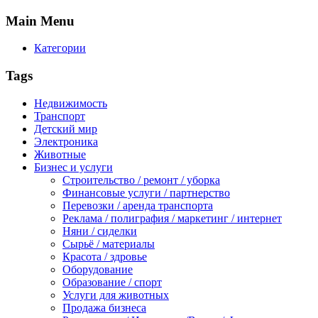
Main
Menu
Категории
Tags
Недвижимость
Транспорт
Детский мир
Электроника
Животные
Бизнес и услуги
Строительство / ремонт / уборка
Финансовые услуги / партнерство
Перевозки / аренда транспорта
Реклама / полиграфия / маркетинг / интернет
Няни / сиделки
Сырьё / материалы
Красота / здровье
Оборудование
Образование / спорт
Услуги для животных
Продажа бизнеса