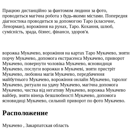
Працюю дистанційно за фантомом людини за фото,
проводиться магічна робота з будь-якими містами. Попередня
діагностика проводиться за допомогою Таро (класичне,
Ленорман), ворожіння на рунах, Таро. Кохання, шлюб,
сумісність, зрада, бізнес, фінанси, здоров'я.
ворожка Мукачево, ворожіння на картах Таро Мукачево, зняти
порчу Мукачево, допомога екстрасенса Мукачево, приворот
Мукачево, повернути чоловіка Мукачево, ясновидиця
Мукачево, послуги ворожки в Мукачеві, зняти пристріт
Мукачево, любовна магія Мукачево, передбачення
майбутнього Мукачево, ворожіння онлайн Мукачево, таролог
Мукачево, ритуали на удачу Мукачево, магічна допомога
Мукачево, чистка від негативу Мукачево, ворожка Мукачево
вайбер, зняти вінець безшлюбності Мукачево, допомога
ясновидиці Мукачево, сильний приворот по фото Мукачево.
Расположение
Мукачево , Закарпатская область