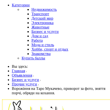
Категории
Недвижимость
Транспорт
Детский мир
Электроника
Животные
Бизнес и услуги
Дом и сад
Работа
Мода и стиль
Хобби, спорт и отдых
Знакомства
Купить баллы
Вы здесь:
Главная
Объявления
Бизнес и услуги
Прочие услуги
Ворожіння на Таро Мукачево, приворот за фото, зняття
порчі, обряди на кохання.