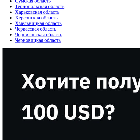
Сумская область
Тернопольская область
Харьковская область
Херсонская область
Хмельницкая область
Черкасская область
Черниговская область
Черновицкая область