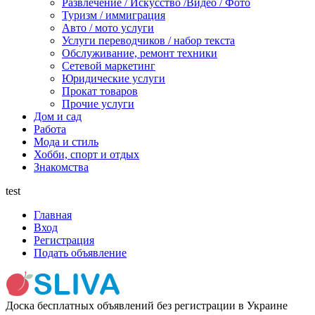
Развлечение / Искусство /Видео / Фото
Туризм / иммиграция
Авто / мото услуги
Услуги переводчиков / набор текста
Обслуживание, ремонт техники
Сетевой маркетинг
Юридические услуги
Прокат товаров
Прочие услуги
Дом и сад
Работа
Мода и стиль
Хобби, спорт и отдых
Знакомства
test
Главная
Вход
Регистрация
Подать объявление
Доска бесплатных объявлений без регистрации в Украине