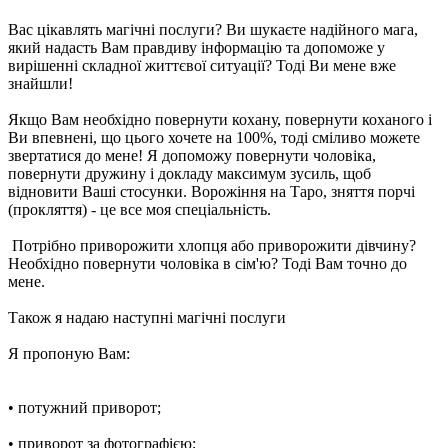
Вас цікавлять магічні послуги? Ви шукаєте надійного мага,
який надасть Вам правдиву інформацію та допоможе у
вирішенні складної життєвої ситуації? Тоді Ви мене вже
знайшли!
Якщо Вам необхідно повернути кохану, повернути коханого і
Ви впевнені, що цього хочете на 100%, тоді сміливо можете
звертатися до мене! Я допоможу повернути чоловіка,
повернути дружину і докладу максимум зусиль, щоб
відновити Ваші стосунки. Ворожіння на Таро, зняття порчі
(прокляття) - це все моя спеціальність.
Потрібно приворожити хлопця або приворожити дівчину?
Необхідно повернути чоловіка в сім'ю? Тоді Вам точно до
мене.
Також я надаю наступні магічні послуги
Я пропоную Вам:
• потужний приворот;
• приворот за фотографією;