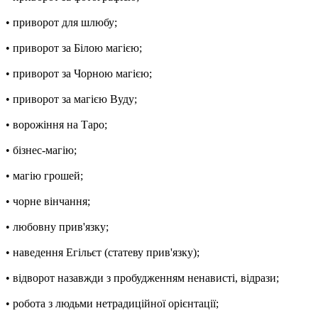
• приворот для шлюбу;
• приворот за Білою магією;
• приворот за Чорною магією;
• приворот за магією Вуду;
• ворожіння на Таро;
• бізнес-магію;
• магію грошей;
• чорне вінчання;
• любовну прив'язку;
• наведення Егільєт (статеву прив'язку);
• відворот назавжди з пробудженням ненависті, відрази;
• робота з людьми нетрадиційної орієнтації;