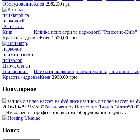
Оборудование
Киев
2982,00
грн
Клініка психіатрії та наркології "Ренесанс-Київ"
Красота / здровье
Киев
1500,00
грн
Психіатр, нарколог, психотерапевт, психолог Ца
Красота / здровье
Киев
2900,00
грн
Популярное
запись с видео кассет на d
2016-10-29 21:45:30
Развлечение / Искусство /Видео / Фото
50,00
г Николаев на профессиональном оборудовании студи ...
Поиск