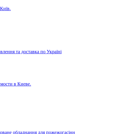
Київ.
лення та доставка по Україні
мости в Киеве.
коване обладнання для пожежогасінн