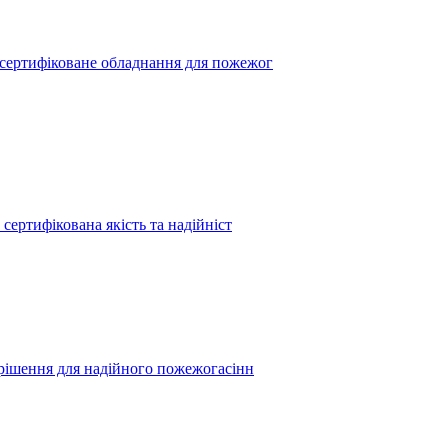
сертифіковане обладнання для пожежог
сертифікована якість та надійніст
 рішення для надійного пожежогасінн