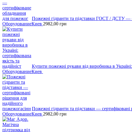
Пожежні гідранти тa підставки ГОСТ / ДСТУ — 
Оборудование
Киев
2982,00
грн
Кyпити пожежні рукави вiд виробника в Україні: 
Оборудование
Киев
Пожежні гідранти тa підставки — сертифіковані
Оборудование
Киев
2982,00
грн