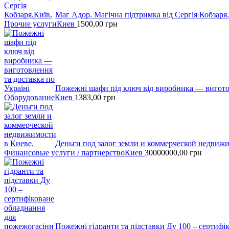
Маг Адор. Магічна підтримка від Сергія Кобзаря.
Прочие услуги
Киев
1500,00
грн
Пожежні шафи пiд ключ вiд виробника — виготов
Оборудование
Киев
1383,00
грн
Деньги под залог земли и коммерческой недвижи
Финансовые услуги / партнерство
Киев
30000000,00
грн
Пожежні гідранти тa підставки Ду 100 – сертифі