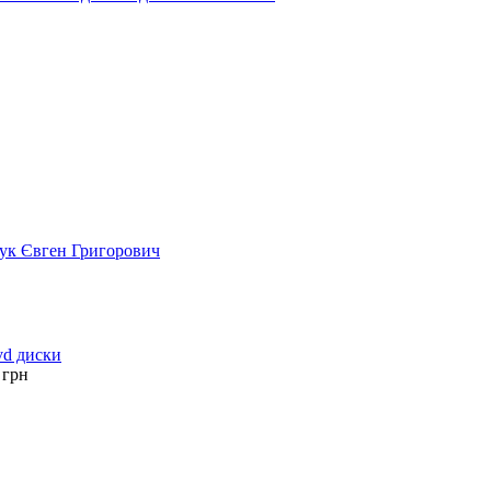
рук Євген Григорович
vd диски
грн