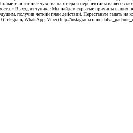
 Поймете истинные чувства партнера и перспективы вашего союза.
 роста. • Выход из тупика: Мы найдем скрытые причины ваших н
будущим, получив четкий план действий. Перестаньте гадать на 
0 (Telegram, WhatsApp, Viber) http://instagram.com/natalya_gad