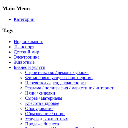
Main
Menu
Категории
Tags
Недвижимость
Транспорт
Детский мир
Электроника
Животные
Бизнес и услуги
Строительство / ремонт / уборка
Финансовые услуги / партнерство
Перевозки / аренда транспорта
Реклама / полиграфия / маркетинг / интернет
Няни / сиделки
Сырьё / материалы
Красота / здровье
Оборудование
Образование / спорт
Услуги для животных
Продажа бизнеса