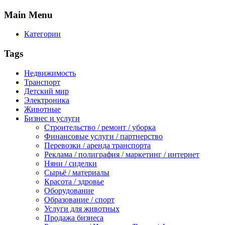
Main
Menu
Категории
Tags
Недвижимость
Транспорт
Детский мир
Электроника
Животные
Бизнес и услуги
Строительство / ремонт / уборка
Финансовые услуги / партнерство
Перевозки / аренда транспорта
Реклама / полиграфия / маркетинг / интернет
Няни / сиделки
Сырьё / материалы
Красота / здровье
Оборудование
Образование / спорт
Услуги для животных
Продажа бизнеса