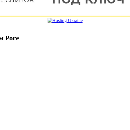
м Роге