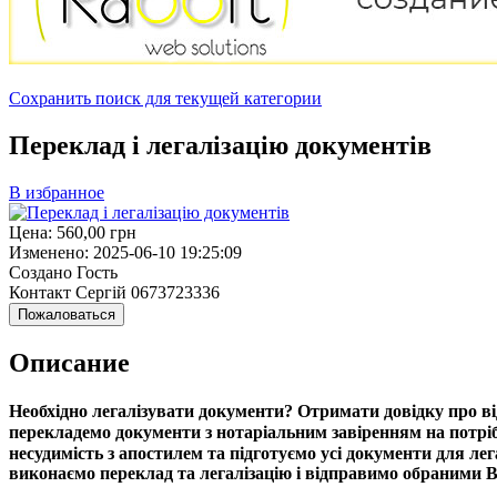
Сохранить поиск для текущей категории
Переклад і легалізацію документів
В избранное
Цена:
560,00
грн
Изменено:
2025-06-10 19:25:09
Создано
Гость
Контакт
Сергій 0673723336
Пожаловаться
Описание
Необхідно легалізувати документи?
Отримати довідку про від
перекладемо документи з нотаріальним завіренням на потрі
несудимість з апостилем та підготуємо усі документи для лега
виконаємо переклад та легалізацію і відправимо обраними