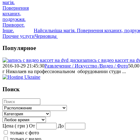
Найсильніша магія. Повернення коханих, подруж
Прочие услуги
Черновцы
Популярное
запись с видео кассет на d
2016-10-29 21:45:30
Развлечение / Искусство /Видео / Фото
50,00
г Николаев на профессиональном оборудовании студи ...
Поиск
Цена ( грн )
От
До
только с фото
только с видео