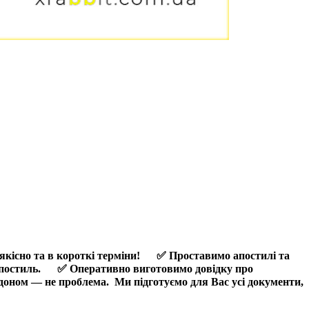
якісно та в короткі терміни!
⠀
✅
Проставимо апостилі та
апостиль.
⠀
✅
Оперативно виготовимо довідку про
рдоном — не проблема.
Ми підготуємо для Вас усі документи,