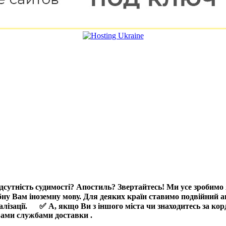
сутність судимості? Апостиль? Звертайтесь! Ми усе зробимо 
бну Вам іноземну мову.
Для деяких країн ставимо подвійний 
лізації.
⠀
✅
А, якщо Ви з іншого міста чи знаходитесь за ко
 Вами службами доставки
.