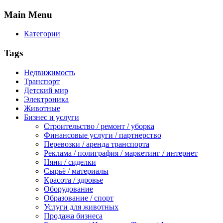
Main
Menu
Категории
Tags
Недвижимость
Транспорт
Детский мир
Электроника
Животные
Бизнес и услуги
Строительство / ремонт / уборка
Финансовые услуги / партнерство
Перевозки / аренда транспорта
Реклама / полиграфия / маркетинг / интернет
Няни / сиделки
Сырьё / материалы
Красота / здровье
Оборудование
Образование / спорт
Услуги для животных
Продажа бизнеса