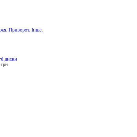
жя. Приворот. Інше.
vd диски
грн