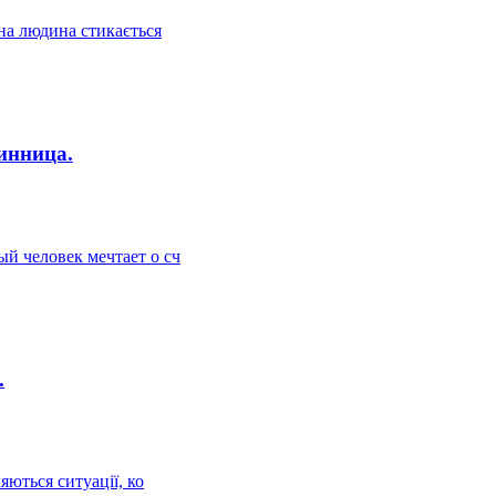
на людина стикається
инница.
й человек мечтает о сч
.
яються ситуації, ко