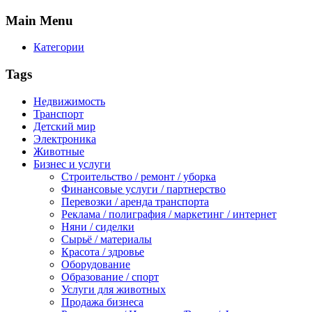
Main
Menu
Категории
Tags
Недвижимость
Транспорт
Детский мир
Электроника
Животные
Бизнес и услуги
Строительство / ремонт / уборка
Финансовые услуги / партнерство
Перевозки / аренда транспорта
Реклама / полиграфия / маркетинг / интернет
Няни / сиделки
Сырьё / материалы
Красота / здровье
Оборудование
Образование / спорт
Услуги для животных
Продажа бизнеса