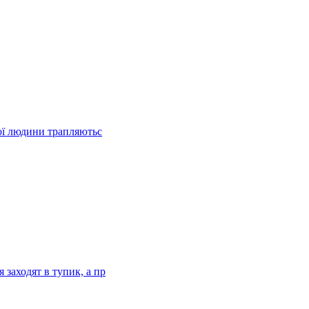
ної людини трапляютьс
заходят в тупик, а пр