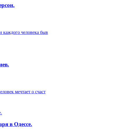
ерсон.
и каждого человека быв
иев.
ловек мечтает о счаст
ря в Одессе.