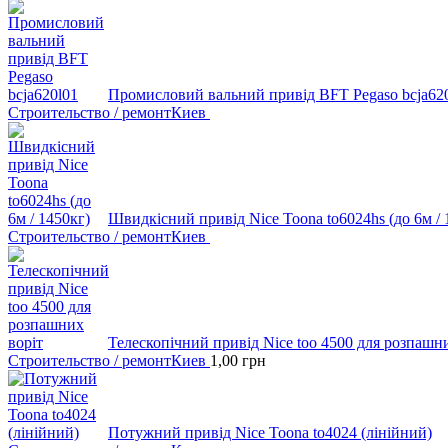
Промисловий вальний привід BFT Pegaso bcja62
Строительство / ремонт
Киев
Швидкісний привід Nice Toona to6024hs (до 6м / 
Строительство / ремонт
Киев
Телескопічний привід Nice too 4500 для розпашн
Строительство / ремонт
Киев
1,00
грн
Потужний привід Nice Toona to4024 (лінійний)