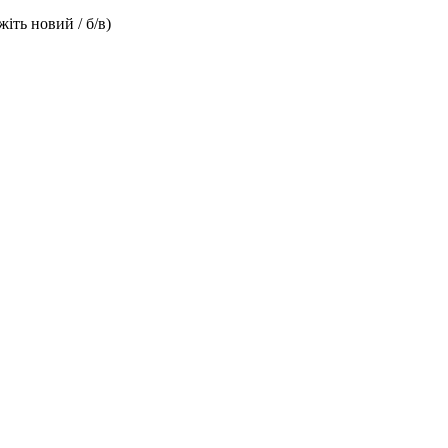
іть новий / б/в)