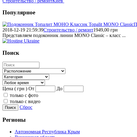
Строительство / ремонт
Киев
Популярное
П
2018-12-19 21:59:39
Строительство / ремонт
1949,00
грн
Представляем подоконник линии MONO Classic – класс ...
Поиск
Цена ( грн )
От
До
только с фото
только с видео
Сброс
Поиск
Регионы
Автономная Республика Крым