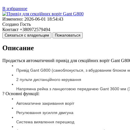
В избранное
Изменено:
2026-06-01 18:54:43
Создано
Гость
Контакт
+380972579494
Связаться с владельцем
Пожаловаться
Описание
Продається автоматичний привід для секційних воріт Gant G80
? Основні функції: