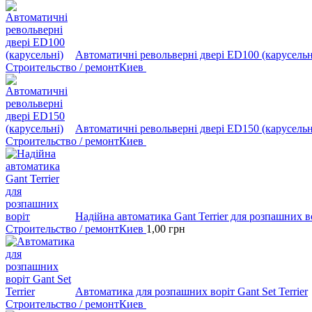
Автоматичні револьверні двері ED100 (карусельн
Строительство / ремонт
Киев
Автоматичні револьверні двері ED150 (карусельн
Строительство / ремонт
Киев
Надійна автоматика Gant Terrier для розпашних в
Строительство / ремонт
Киев
1,00
грн
Автоматика для розпашних воріт Gant Set Terrier
Строительство / ремонт
Киев