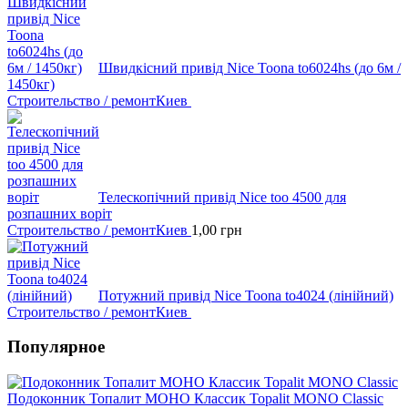
Швидкісний привід Nice Toona to6024hs (до 6м /
1450кг)
Строительство / ремонт
Киев
Телескопічний привід Nice too 4500 для
розпашних воріт
Строительство / ремонт
Киев
1,00
грн
Потужний привід Nice Toona to4024 (лінійний)
Строительство / ремонт
Киев
Популярное
Подоконник Топалит МОНО Классик Topalit MONO Classic