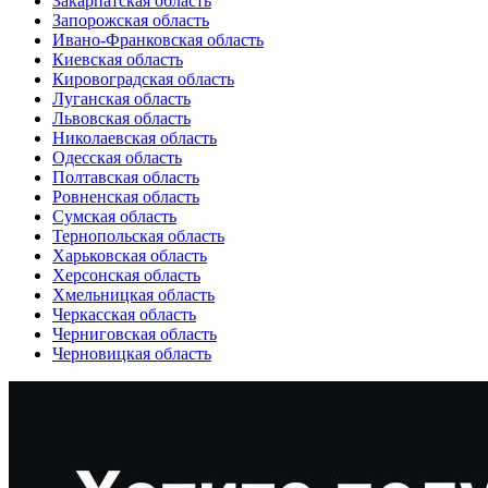
Закарпатская область
Запорожская область
Ивано-Франковская область
Киевская область
Кировоградская область
Луганская область
Львовская область
Николаевская область
Одесская область
Полтавская область
Ровненская область
Сумская область
Тернопольская область
Харьковская область
Херсонская область
Хмельницкая область
Черкасская область
Черниговская область
Черновицкая область