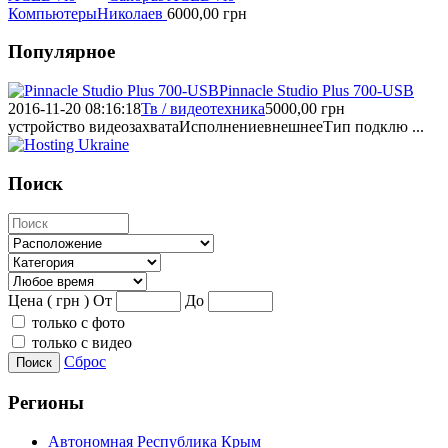
Компьютеры
Николаев
6000,00
грн
Популярное
Pinnacle Studio Plus 700-USB
2016-11-20 08:16:18
Тв / видеотехника
5000,00
грн
устройство видеозахватаИсполнениевнешнееТип подклю ...
Поиск
Цена ( грн )
От
До
только с фото
только с видео
Сброс
Поиск
Регионы
Автономная Республика Крым