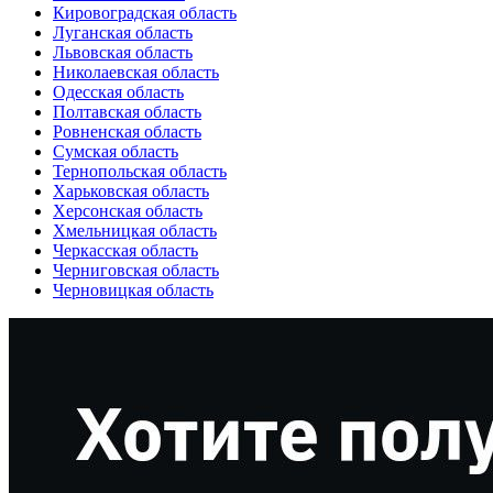
Кировоградская область
Луганская область
Львовская область
Николаевская область
Одесская область
Полтавская область
Ровненская область
Сумская область
Тернопольская область
Харьковская область
Херсонская область
Хмельницкая область
Черкасская область
Черниговская область
Черновицкая область