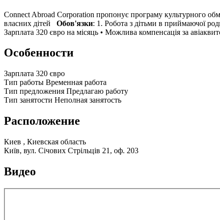
Connect Abroad Corporation пропонує програму культурного обмін
власних дітей
Обов'язки
: 1. Робота з дітьми в приймаючої ро
Зарплата 320 євро на місяць • Можлива компенсація за авіаквито
Особенности
Зарплата
320 євро
Тип работы
Временная работа
Тип предложения
Предлагаю работу
Тип занятости
Неполная занятость
Расположение
Киев , Киевская область
Київ, вул. Січових Стрільців 21, оф. 203
Видео