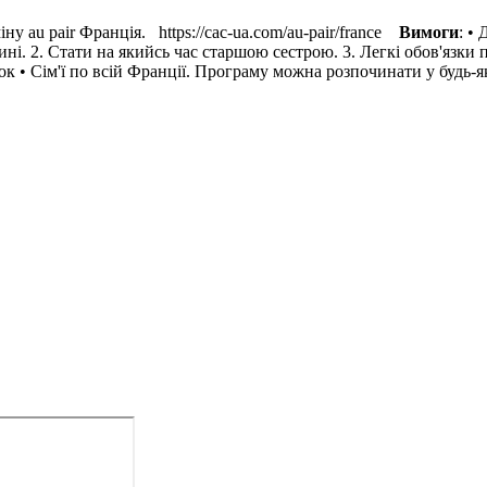
у au pair Франція. https://cac-ua.com/au-pair/france
Вимоги
: •
дині. 2. Стати на якийсь час старшою сестрою. 3. Легкі обов'язки
к • Сім'ї по всій Франції. Програму можна розпочинати у будь-як