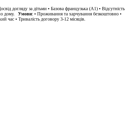
 Досвід догляду за дітьми • Базова французька (А1) • Відсутність
 по дому.
Умови
: • Проживання та харчування безкоштовно •
ий час • Тривалість договору 3-12 місяців.