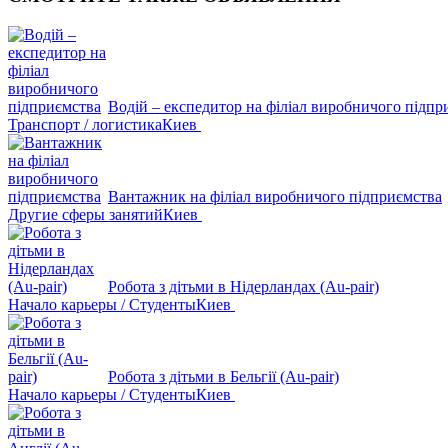
Водій – експедитор на філіал виробничого підпр
Транспорт / логистика
Киев
Вантажник на філіал виробничого підприємства
Другие сферы занятий
Киев
Робота з дітьми в Нідерландах (Au-pair)
Начало карьеры / Студенты
Киев
Робота з дітьми в Бельгії (Au-pair)
Начало карьеры / Студенты
Киев