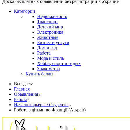
Доска бесплатных объявлений без регистрации в Украине
Категории
Недвижимость
Транспорт
Детский мир
Электроника
Животные
Бизнес и услуги
Дом и сад
Работа
Мода и стиль
Хобби, спорт и отдых
Знакомства
Купить баллы
Вы здесь:
Главная
Объявления
Работа
Начало карьеры / Студенты
Робота з дітьми во Франції (Au-pair)