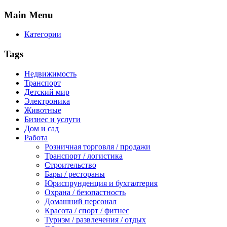
Main
Menu
Категории
Tags
Недвижимость
Транспорт
Детский мир
Электроника
Животные
Бизнес и услуги
Дом и сад
Работа
Розничная торговля / продажи
Транспорт / логистика
Строительство
Бары / рестораны
Юриспрунденция и бухгалтерия
Охрана / безопастность
Домашний персонал
Красота / спорт / фитнес
Туризм / развлечения / отдых