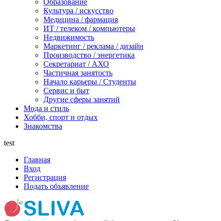
Образование
Культура / искусство
Медицина / фармация
ИТ / телеком / компьютеры
Недвижимость
Маркетинг / реклама / дизайн
Производство / энергетика
Секретариат / АХО
Частичная занятость
Начало карьеры / Студенты
Сервис и быт
Другие сферы занятий
Мода и стиль
Хобби, спорт и отдых
Знакомства
test
Главная
Вход
Регистрация
Подать объявление