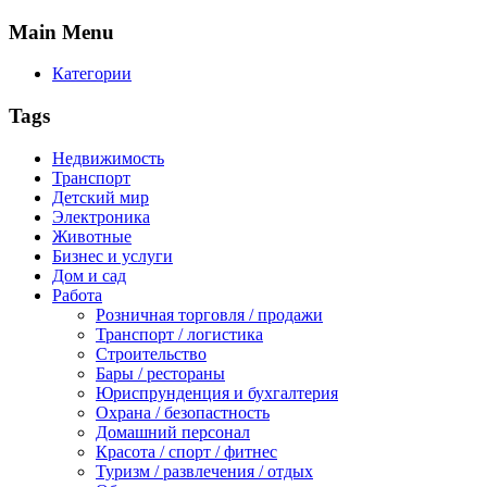
Main
Menu
Категории
Tags
Недвижимость
Транспорт
Детский мир
Электроника
Животные
Бизнес и услуги
Дом и сад
Работа
Розничная торговля / продажи
Транспорт / логистика
Строительство
Бары / рестораны
Юриспрунденция и бухгалтерия
Охрана / безопастность
Домашний персонал
Красота / спорт / фитнес
Туризм / развлечения / отдых