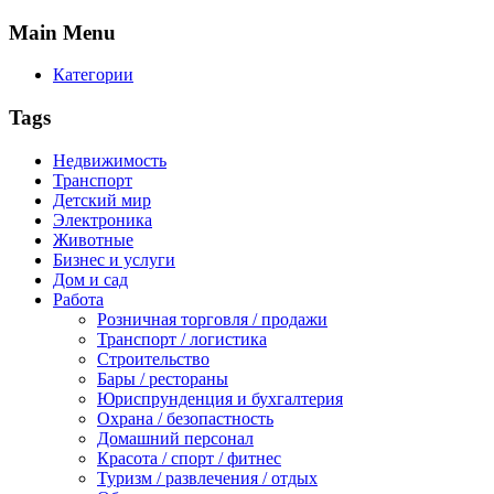
Main
Menu
Категории
Tags
Недвижимость
Транспорт
Детский мир
Электроника
Животные
Бизнес и услуги
Дом и сад
Работа
Розничная торговля / продажи
Транспорт / логистика
Строительство
Бары / рестораны
Юриспрунденция и бухгалтерия
Охрана / безопастность
Домашний персонал
Красота / спорт / фитнес
Туризм / развлечения / отдых