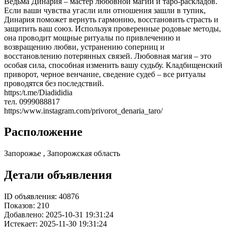
Ведьма Динария – мастер любовной магии и таро-раскладов.
Если ваши чувства угасли или отношения зашли в тупик,
Динария поможет вернуть гармонию, восстановить страсть и
защитить ваш союз. Используя проверенные родовые методы,
она проводит мощные ритуалы по привлечению и
возвращению любви, устранению соперниц и
восстановлению потерянных связей. Любовная магия – это
особая сила, способная изменить вашу судьбу. Кладбищенский
приворот, черное венчание, сведение судеб – все ритуалы
проводятся без последствий.
https:/t.me/Diadididia
тел. 0999088817
https:/www.instagram.com/privorot_denaria_taro/
Расположение
Запорожье , Запорожская область
Детали объявления
ID объявления:
40876
Показов:
210
Добавлено:
2025-10-31 19:31:24
Истекает:
2025-11-30 19:31:24