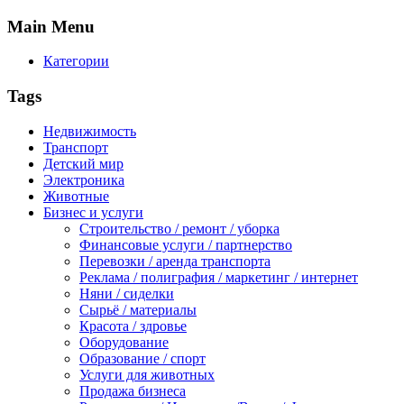
Main
Menu
Категории
Tags
Недвижимость
Транспорт
Детский мир
Электроника
Животные
Бизнес и услуги
Строительство / ремонт / уборка
Финансовые услуги / партнерство
Перевозки / аренда транспорта
Реклама / полиграфия / маркетинг / интернет
Няни / сиделки
Сырьё / материалы
Красота / здровье
Оборудование
Образование / спорт
Услуги для животных
Продажа бизнеса